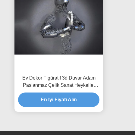
Ev Dekor Figüratif 3d Duvar Adam
Paslanmaz Çelik Sanat Heykeller
Matt Finish
En İyi Fiyatı Alın