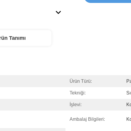
rün Tanımı
Ürün Türü:
Pa
Tekniği:
S
İşlevi:
Ko
Ambalaj Bilgileri:
Ko