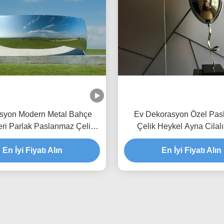
syon Modern Metal Bahçe
Ev Dekorasyon Özel Pa
eri Parlak Paslanmaz Çelik
Çelik Heykel Ayna Cilal
Ayna
En İyi Fiyatı Alın
En İyi Fiyatı Alın