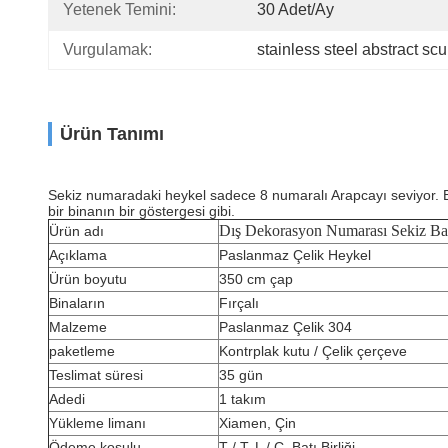
Yetenek Temini:
30 Adet/ay
Vurgulamak:
stainless steel abstract scu
Ürün Tanımı
Sekiz numaradaki heykel sadece 8 numaralı Arapcayı seviyor. B
bir binanın bir göstergesi gibi.
Dış Dekorasyon Numarası Sekiz Ba
Ürün adı
Açıklama
Paslanmaz Çelik Heykel
Ürün boyutu
350 cm çap
Binaların
Fırçalı
Malzeme
Paslanmaz Çelik 304
paketleme
Kontrplak kutu / Çelik çerçeve
Teslimat süresi
35 gün
Adedi
1 takım
Yükleme limanı
Xiamen, Çin
Ödeme koşulu
T / T, L / C, Batı Birliği