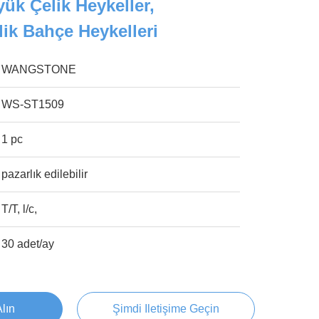
ük Çelik Heykeller,
ik Bahçe Heykelleri
WANGSTONE
WS-ST1509
1 pc
pazarlık edilebilir
T/T, l/c,
30 adet/ay
Alın
Şimdi Iletişime Geçin