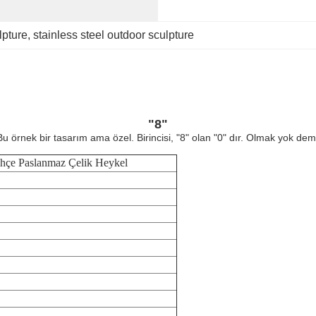
lpture
, 
stainless steel outdoor sculpture
"8"
u örnek bir tasarım ama özel. Birincisi, "8" olan "0" dır. Olmak yok 
hçe Paslanmaz Çelik Heykel