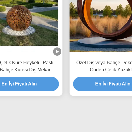
Çelik Küre Heykeli | Paslı
Özel Dış veya Bahçe Dek
 Bahçe Küresi Dış Mekan
Corten Çelik Yüzükl
Dekorasyonu İçin
En İyi Fiyatı Alın
En İyi Fiyatı Alın