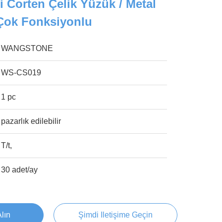
 Corten Çelik Yüzük / Metal
Çok Fonksiyonlu
WANGSTONE
WS-CS019
1 pc
pazarlık edilebilir
T/t,
30 adet/ay
Alın
Şimdi Iletişime Geçin