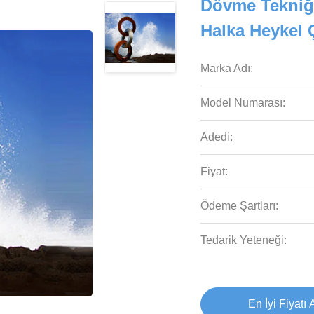
Dövme Tekniği
Halka Heykel 
Marka Adı:
Model Numarası:
Adedi:
Fiyat:
Ödeme Şartları:
Tedarik Yeteneği:
En İyi Fiyatı 