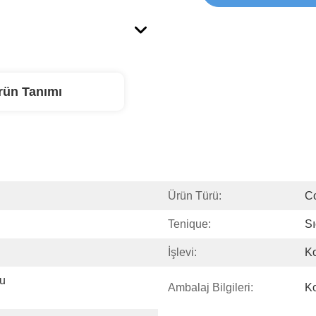
rün Tanımı
Ürün Türü:
Co
Tenique:
S
İşlevi:
Ko
u 
Ambalaj Bilgileri:
Ko