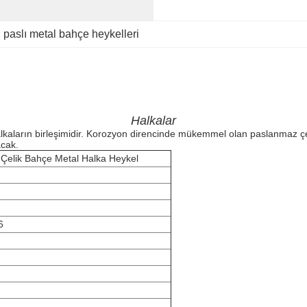
, 
paslı metal bahçe heykelleri
Halkalar
 halkaların birleşimidir. Korozyon direncinde mükemmel olan paslanmaz ç
acak.
 Çelik Bahçe Metal Halka Heykel
6