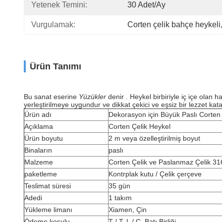
Yetenek Temini:
30 Adet/ay
Vurgulamak:
Corten çelik bahçe heykeli
Ürün Tanımı
Bu sanat eserine
Yüzükler
denir
.
Heykel birbiriyle iç içe olan
yerleştirilmeye uygundur ve dikkat çekici ve eşsiz bir lezzet kat
Ürün adı
Dekorasyon için Büyük Paslı Corten
Açıklama
Corten Çelik Heykel
Ürün boyutu
2 m veya özelleştirilmiş boyut
Binaların
paslı
Malzeme
Corten Çelik ve Paslanmaz Çelik 31
paketleme
Kontrplak kutu / Çelik çerçeve
Teslimat süresi
35 gün
Adedi
1 takım
Yükleme limanı
Xiamen, Çin
Ödeme koşulu
T / T, L / C, Batı Birliği