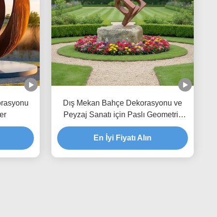
orasyonu
Dış Mekan Bahçe Dekorasyonu ve
er
Peyzaj Sanatı için Paslı Geometrik
Corten Çelik Heykel
En İyi Fiyatı Alın