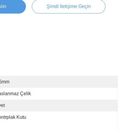
Alın
Şimdi Iletişime Geçin
.5mm
aslanmaz Çelik
et
ntrplak Kutu