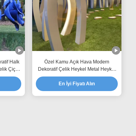
atif Halk
Özel Kamu Açık Hava Modern
lik Çiçek
Dekoratif Çelik Heykel Metal Heykel
Üreticisi/Fabrikası
En İyi Fiyatı Alın