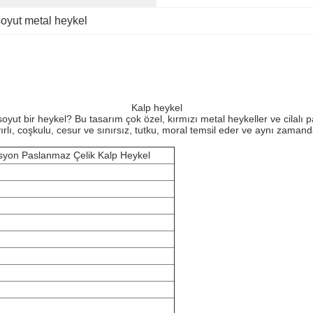
soyut metal heykel
Kalp heykel
 soyut bir heykel? Bu tasarım çok özel, kırmızı metal heykeller ve cila
ırlı, coşkulu, cesur ve sınırsız, tutku, moral temsil eder ve aynı zama
syon Paslanmaz Çelik Kalp Heykel