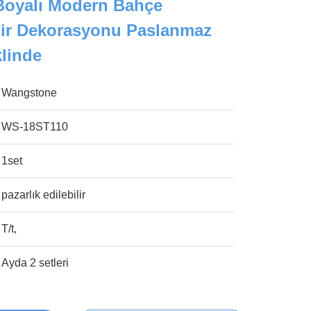
Boyalı Modern Bahçe
hir Dekorasyonu Paslanmaz
klinde
Wangstone
WS-18ST110
1set
pazarlık edilebilir
T/t,
Ayda 2 setleri