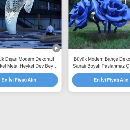
lk Dışarı Modern Dekoratif
Büyük Modern Bahçe Dekor
kel Metal Heykel Dev Beyaz
Sanatı Boyalı Paslanmaz Çe
Balina
Gül Heykel
En İyi Fiyatı Alın
En İyi Fiyatı Alın