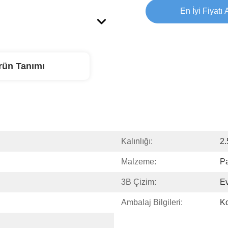
En İyi Fiyatı 
rün Tanımı
Kalınlığı:
2
Malzeme:
P
3B Çizim:
Ev
Ambalaj Bilgileri:
Ko