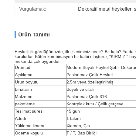
Vurgulamak:
Dekoratif metal heykeller
, 
Ürün Tanımı
Heykeli ilk gördüğünüzde, ilk izleniminiz nedir? Bir kalp? Ya da
kuruludur. Bütün kombinasyon bir kalbi oluşturur, "KIRMIZI" hay
mekanda çok uygundur.
Ürün adı
Modern Boyalı Heykel Şehir Dekora
Açıklama
Paslanmaz Çelik Heykel
Ürün boyutu
2.5m veya özelleştirilmiş
Binaların
Boyalı ve cilalı
Malzeme
Paslanmaz Çelik 316
paketleme
Kontrplak kutu / Çelik çerçeve
Teslimat süresi
45 gün
Adedi
1 takım
Yükleme limanı
Xiamen, Çin
Ödeme koşulu
T / T, Batı Birliği